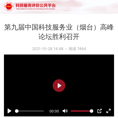
第九届中国科技服务业（烟台）高峰
论坛胜利召开
2021-10-28 14:48
•
阅读 7464
P
l
a
00:00
y
P
M
P
E