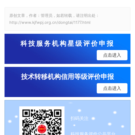
l
u
I
n
原创文章，作者：管理员，如若转载，请注明出处：
a
t
P
t
http://www.kjfwpj.org.cn/dongtai/1177.html
y
e
e
r
科技服务机构星级评价申报
f
u
点击进入
l
l
技术转移机构信用等级评价申报
s
点击进入
c
r
e
e
扫码关注
n
科技服务评价公共平台